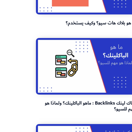
 هو بلاك هات سيو؟ وكيف يستخدم؟
الباك لينك Backlinks : ماهو الباكلينك؟ ولماذا هو
م للسيو؟