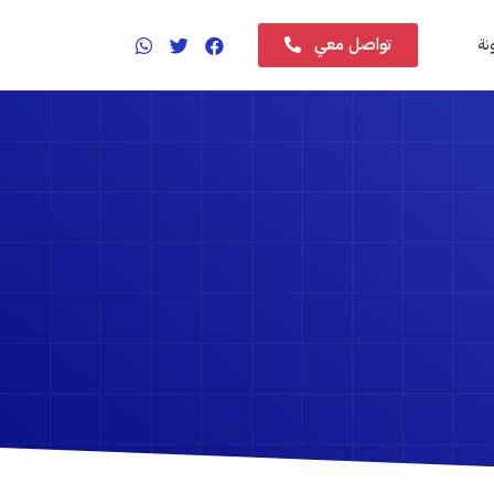
تواصل معي
نة