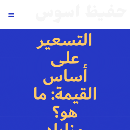
التسعير
على
أساس
القيمة: ما
هو؟