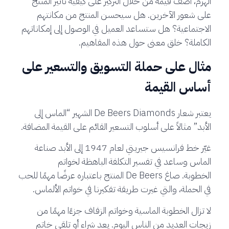
الهرم، أضف قيمة من خلال التركيز على كيفية تأثير المنتج
على شعور الآخرين. هل سيحسن المنتج من مكانتهم
الاجتماعية؟ هل ستساعد العميل في الوصول إلى إمكاناتهم
الكاملة؟ خلق معنى حول هذه المفاهيم.
مثال على حملة التسويق والتسعير على
أساس القيمة
يعتبر شعار De Beers Diamonds الشهير “الماس إلى
الأبد” مثالاً على أسلوب التسعير القائم على القيمة المضافة.
غيّر خط فرانسيس جيريتي لعام 1947 إلى الأبد صناعة
الماس وساعد في تفسير التكلفة الباهظة لخواتم
الخطوبة. صاغ De Beers المنتج باعتباره عرضًا مهمًا للحب
في الحملة، والتي غيرت طريقة تفكيرنا في خواتم الألماس.
لا تزال الخطوبة الماسية وخواتم الزفاف جزءًا مهمًا من
زيجات العديد من الناس اليوم. يعد شراء أو تلقي خاتم