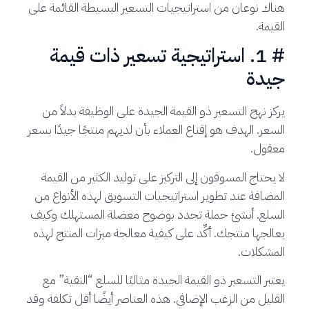
هناك نوعان من استراتيجيات التسعير البسيطة القائمة على
القيمة.
# 1. استراتيجية تسعير ذات قيمة
جيدة
يركز نهج التسعير ذو القيمة الجيدة على الوظيفة بدلاً من
السعر. الهدف هو إقناع العملاء بأن لديهم منتجًا جيدًا بسعر
معقول.
لا يحتاج المسوقون إلى التركيز على توليد الكثير من القيمة
المضافة عند تطوير استراتيجيات التسويق لهذه الأنواع من
السلع. أنشئ حملة تحدد بوضوح معضلة المستهلك وكيف
يعالجها منتجك. أكِّد على كيفية معالجة ميزات المنتج لهذه
المشكلات.
يعتبر التسعير ذو القيمة الجيدة مثاليًا للسلع “النقية” مع
القليل من الزغب الإضافي. هذه العناصر أيضًا أقل تكلفة وقد