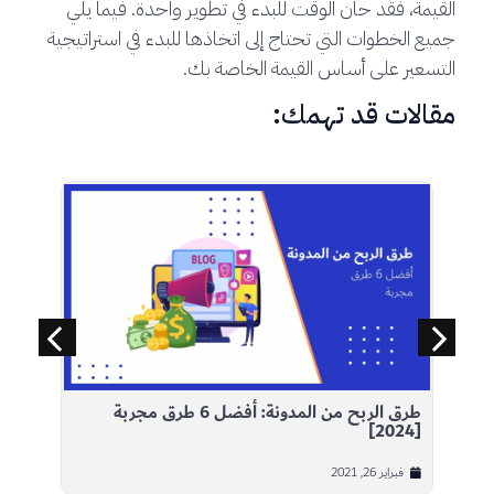
القيمة، فقد حان الوقت للبدء في تطوير واحدة. فيما يلي
جميع الخطوات التي تحتاج إلى اتخاذها للبدء في استراتيجية
التسعير على أساس القيمة الخاصة بك.
مقالات قد تهمك:
حل مشكلة Alternate page with proper
canonical tag
مايو 27, 2023
[2024]
فب