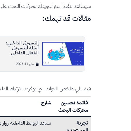
سيساعد تنفيذ استراتيجيتك محركات البحث على ف
مقالات قد تهمك:
التسويق الداخلي:
أمثلة للتسويق
الفعال الداخلي
مايو 11, 2023
فيما يلي ملخص للفوائد التي يوفرها الارتباط ال
فائدة تحسين
شارح
محركات البحث
تجربة
تساعد الروابط الداخلية زوا
المستخدم