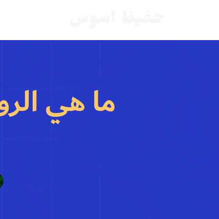
ما هي الروا
و