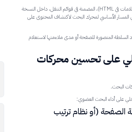
الروابط بين صفحاتك (المشفرة كإرساء أو <a> علامات في HTML)، المضمنة في قوائم التنقل، داخل النسخة
ي المسار الأساسي لمحرك البحث لاكتشاف المحتوى على
 السلطة المتصورة للصفحة أو مدى ملاءمتها لاستعلام
اخلي على تحسين محركات
كات البحث.
اخلي على أداء البحث العضوي:
طة الصفحة (أو نظام ترتيب