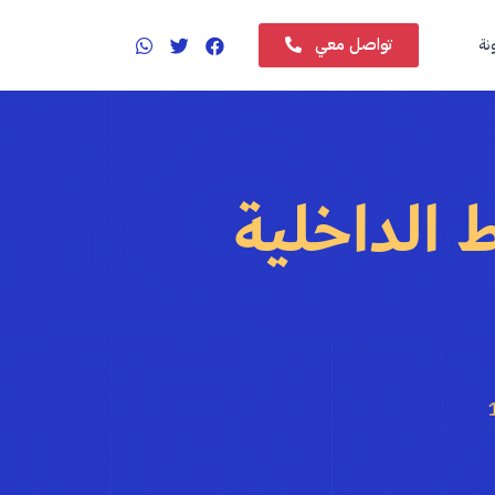
تواصل معي
نة
ط الداخلية